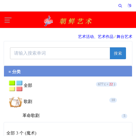
艺术活动、艺术作品
/
舞台艺术
搜索
≡ 分类
677 ( +
22
)
全部
10
歌剧
革命歌剧
5
歌剧
5
全部 3 个
(魔术)