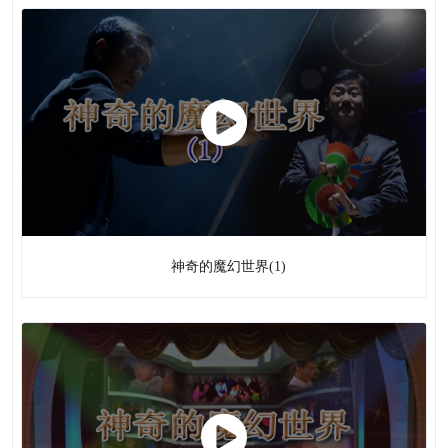
5
话剧
革命话剧
话剧
5
607 ( +
20
)
音乐
声乐
5
器乐
5
乐谱
597 (
+ 20
)
神奇的魔幻世界(1)
31
舞蹈
24 ( +
2
)
杂技
杂技
21 (
+ 2
)
魔术
3