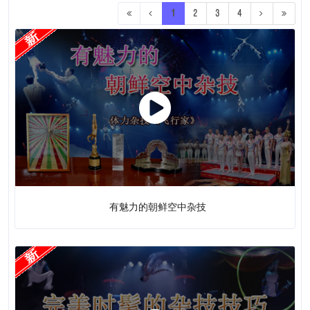
5
话剧
1
2
3
4
革命话剧
话剧
5
607 ( +
20
)
音乐
声乐
5
器乐
5
乐谱
597 (
+ 20
)
31
有魅力的朝鲜空中杂技
舞蹈
24 ( +
2
)
杂技
杂技
21 (
+ 2
)
魔术
3