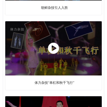
朝鲜杂技引人入胜
体力杂技“单杠和秋千飞行”