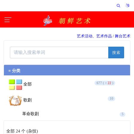
艺术活动、艺术作品
/
舞台艺术
搜索
≡ 分类
677 ( +
22
)
全部
10
歌剧
革命歌剧
5
歌剧
5
全部 24 个
(杂技)