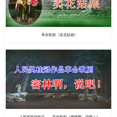
木偶戏
革命歌剧《卖花姑娘》
人民奖桂冠作品——革命歌剧《密林啊，说吧！》