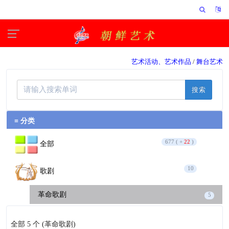
艺术活动、艺术作品
/
舞台艺术
搜索
≡ 分类
677 ( +
22
)
全部
10
歌剧
革命歌剧
5
歌剧
5
全部 5 个
(革命歌剧)