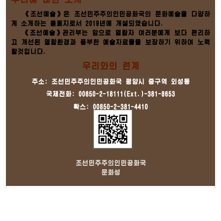
《조선예술》은 조선민주주의인민공화국의 문화예술을 다양하
게 소개하는 홈페지로서 2019년에 개설되였습니다.
《조선예술》관리부는 앞으로 열람자 여러분에게 보다 편리하
고 개선된 열람환경과 풍부한 예술자료들을 보장하기 위하여 노력
할것입니다.
우리와의 련계
주소: 조선민주주의인민공화국 평양시 중구역 외성동
국제전화: 00850-2-18111(Ext.)-381-8653
확스: 00850-2-381-4410
조선민주주의인민공화국
문화성