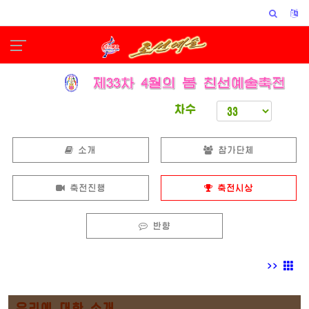
차수
소개
참가단체
축전진행
축전시상
반향
>>
우리에 대한 소개