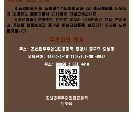
《조선예술》은 조선민주주의인민공화국의 문화예술을 다양하
게 소개하는 홈페지로서 2019년에 개설되였습니다.
《조선예술》관리부는 앞으로 열람자 여러분에게 보다 편리하
고 개선된 열람환경과 풍부한 예술자료들을 보장하기 위하여 노력
할것입니다.
우리와의 련계
주소: 조선민주주의인민공화국 평양시 중구역 외성동
국제전화: 00850-2-18111(Ext.)-381-8653
확스: 00850-2-381-4410
조선민주주의인민공화국
문화성