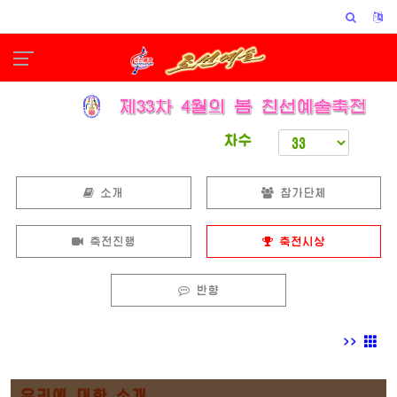
차수
소개
참가단체
축전진행
축전시상
반향
>>
우리에 대한 소개