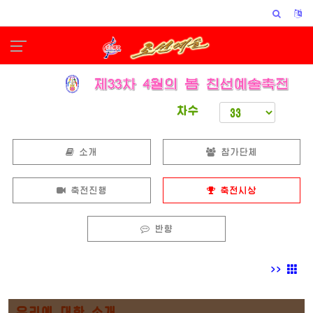
차수
소개
참가단체
축전진행
축전시상
반향
>>
우리에 대한 소개