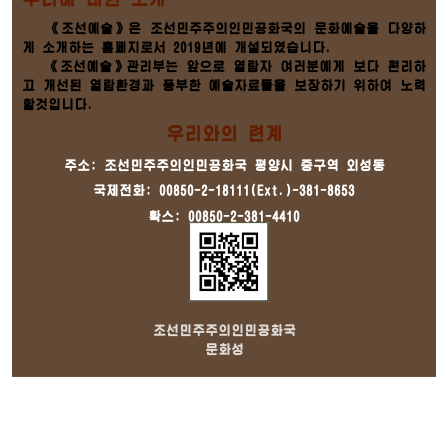
《조선예술》은 조선민주주의인민공화국의 문화예술을 다양하
게 소개하는 홈페지로서 2019년에 개설되였습니다.
《조선예술》관리부는 앞으로 열람자 여러분에게 보다 편리하
고 개선된 열람환경과 풍부한 예술자료들을 보장하기 위하여 노력
할것입니다.
우리와의 련계
주소: 조선민주주의인민공화국 평양시 중구역 외성동
국제전화: 00850-2-18111(Ext.)-381-8653
확스: 00850-2-381-4410
조선민주주의인민공화국
문화성